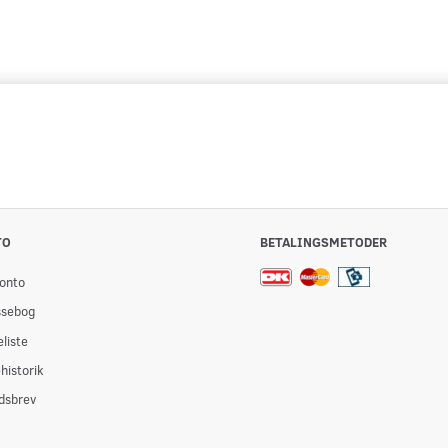
TO
BETALINGSMETODER
onto
ssebog
liste
historik
dsbrev