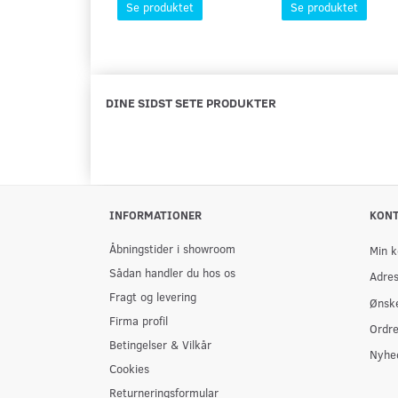
Se produktet
Se produktet
DINE SIDST SETE PRODUKTER
INFORMATIONER
KON
Åbningstider i showroom
Min k
Sådan handler du hos os
Adre
Fragt og levering
Ønske
Firma profil
Ordre
Betingelser & Vilkår
Nyhe
Cookies
Returneringsformular