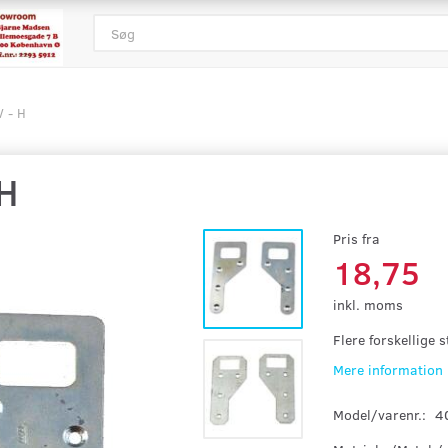
V - H
H
Pris fra
18,75
inkl. moms
Flere forskellige 
Mere information
Model/varenr.:
4