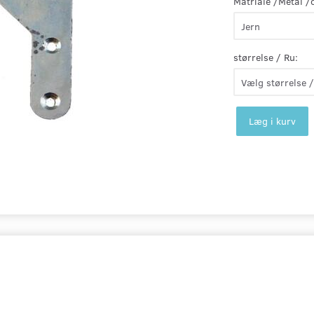
Matriale /Metal /
størrelse / Ru:
Læg i kurv