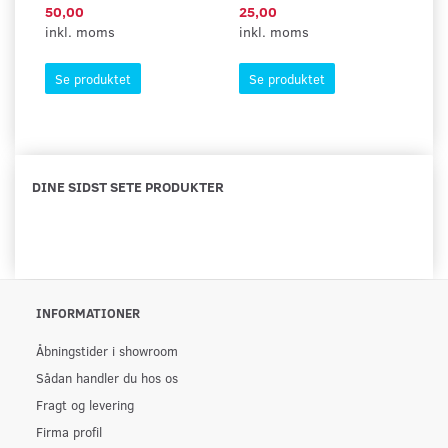
50,00
25,00
5
inkl. moms
inkl. moms
in
Se produktet
Se produktet
DINE SIDST SETE PRODUKTER
INFORMATIONER
Åbningstider i showroom
Sådan handler du hos os
Fragt og levering
Firma profil