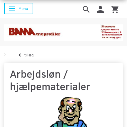
Menu
Skifte navigation
tillæg
Arbejdsløn /
hjælpematerialer