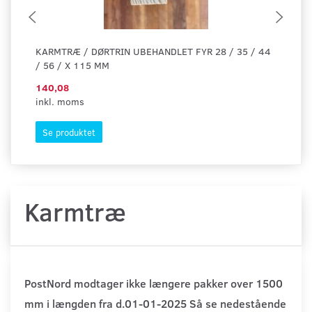
KARMTRÆ / DØRTRIN UBEHANDLET FYR 28 / 35 / 44
RU
/ 56 / X 115 MM
140,08
19
inkl. moms
ink
Se produktet
S
Karmtræ
PostNord modtager ikke længere pakker over 1500
mm i længden fra d.01-01-2025 Så se nedestående