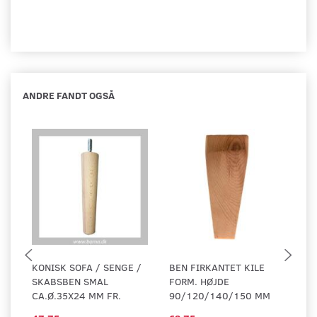
ANDRE FANDT OGSÅ
KONISK SOFA / SENGE /
BEN FIRKANTET KILE
KO
SKABSBEN SMAL
FORM. HØJDE
S
CA.Ø.35X24 MM FR.
90/120/140/150 MM
C