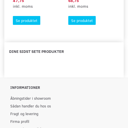
47,75
68,75
62
inkl. moms
inkl. moms
in
Se produktet
Se produktet
DINE SIDST SETE PRODUKTER
INFORMATIONER
Åbningstider i showroom
Sådan handler du hos os
Fragt og levering
Firma profil