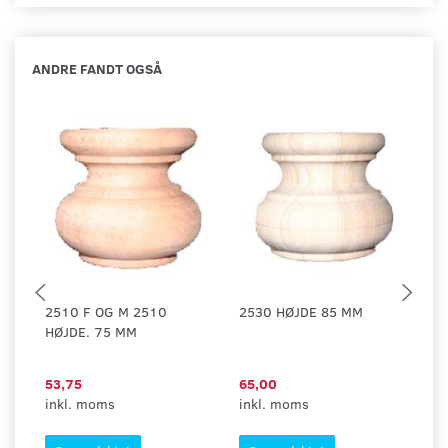
ANDRE FANDT OGSÅ
2510 F OG M 2510
2530 HØJDE 85 MM
D
HØJDE. 75 MM
FR
1
53,75
65,00
2
inkl. moms
inkl. moms
in