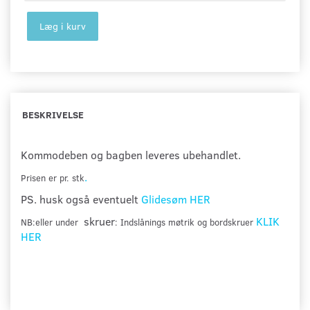
Læg i kurv
BESKRIVELSE
Kommodeben
og bagben leveres ubehandlet.
.
Prisen er pr. stk
PS.
husk også eventuelt
Glidesøm HER
skruer
KLIK
NB:eller under
: Indslånings møtrik og bordskruer
HER