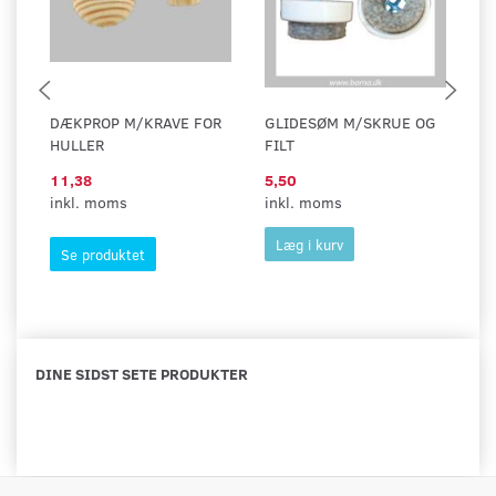
DÆKPROP M/KRAVE FOR
GLIDESØM M/SKRUE OG
G
HULLER
FILT
FI
11,38
5,50
5,
inkl. moms
inkl. moms
in
Læg i kurv
Se produktet
DINE SIDST SETE PRODUKTER