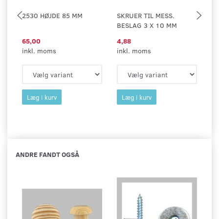
2530 HØJDE 85 MM
SKRUER TIL MESS.
A
BESLAG 3 X 10 MM
M
65,00
4,88
7
inkl. moms
inkl. moms
in
Læg i kurv
Læg i kurv
ANDRE FANDT OGSÅ