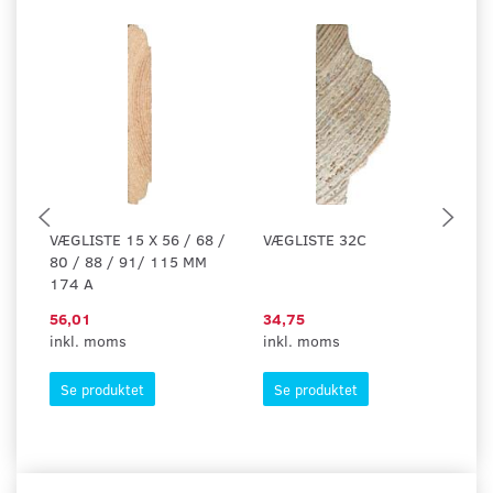
VÆGLISTE 15 X 56 / 68 /
VÆGLISTE 32C
V
80 / 88 / 91/ 115 MM
174 A
56,01
34,75
63
inkl. moms
inkl. moms
in
Se produktet
Se produktet