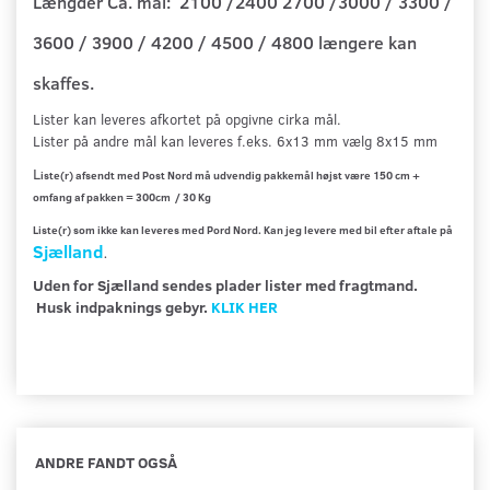
Længder Ca. mål: 2100 /2400 2700 /3000 / 3300 /
3600 / 3900 / 4200 / 4500 / 4800 længere kan
skaffes.
Lister kan leveres afkortet på opgivne cirka mål
.
Lister på andre mål kan leveres f.eks. 6x13 mm vælg 8x15 mm
L
iste(r) afsendt med Post Nord må udvendig pakkemål højst være 150 cm +
omfang af pakken = 300cm / 30 Kg
Liste(r) som ikke kan leveres med Pord Nord. Kan jeg levere med bil efter aftale på
Sjælland
.
Uden for Sjælland sendes plader lister med fragtmand.
Husk indpaknings gebyr.
KLIK HER
ANDRE FANDT OGSÅ