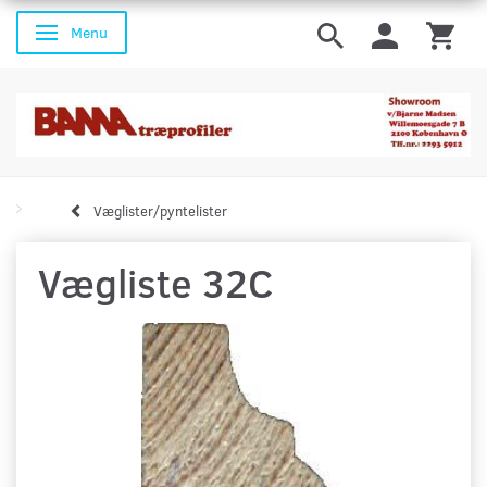
Menu
Skifte navigation
Væglister/pyntelister
Vægliste 32C