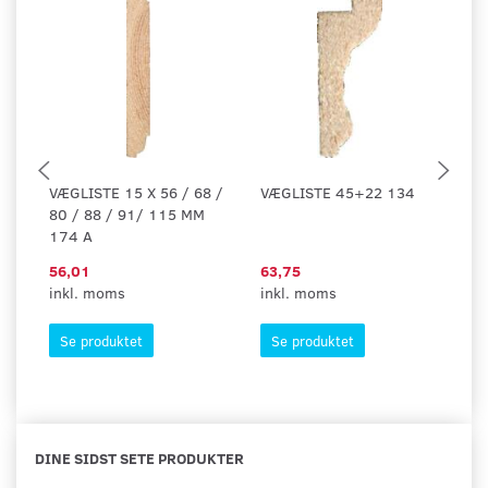
VÆGLISTE 15 X 56 / 68 /
VÆGLISTE 45+22 134
V
80 / 88 / 91/ 115 MM
174 A
56,01
63,75
63
inkl. moms
inkl. moms
in
Se produktet
Se produktet
DINE SIDST SETE PRODUKTER