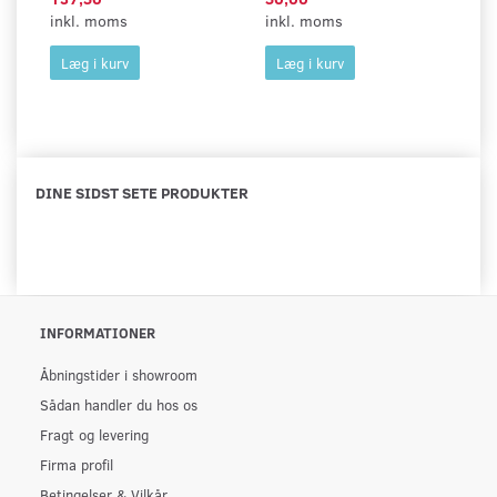
inkl. moms
inkl. moms
in
Læg i kurv
Læg i kurv
DINE SIDST SETE PRODUKTER
INFORMATIONER
Åbningstider i showroom
Sådan handler du hos os
Fragt og levering
Firma profil
Betingelser & Vilkår