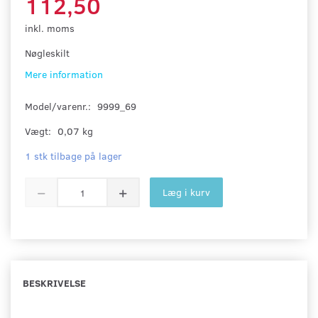
112,50
inkl. moms
Nøgleskilt
Mere information
Model/varenr.:
9999_69
Vægt:
0,07 kg
1 stk tilbage på lager
Læg i kurv
BESKRIVELSE