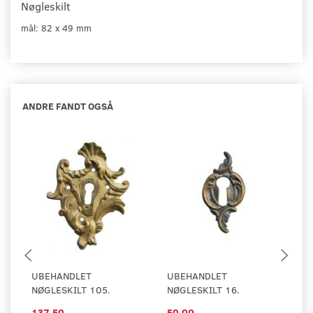
Nøgleskilt
mål: 82 x 49 mm
ANDRE FANDT OGSÅ
UBEHANDLET
UBEHANDLET
U
NØGLESKILT 105.
NØGLESKILT 16.
NØ
137,50
50,00
1