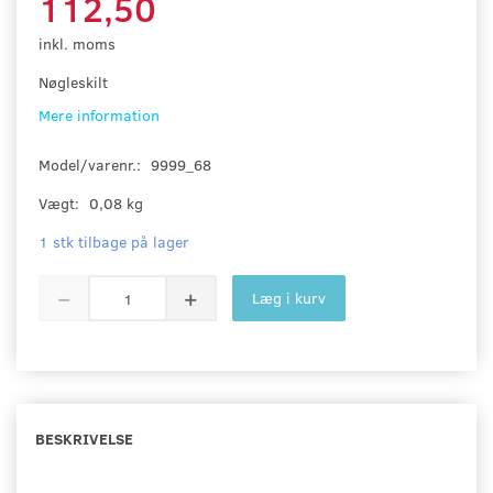
112,50
inkl. moms
Nøgleskilt
Mere information
Model/varenr.:
9999_68
Vægt:
0,08 kg
1 stk tilbage på lager
Læg i kurv
BESKRIVELSE