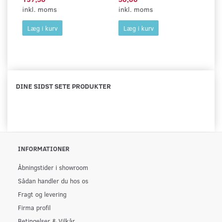
inkl. moms
inkl. moms
in
Læg i kurv
Læg i kurv
DINE SIDST SETE PRODUKTER
INFORMATIONER
Åbningstider i showroom
Sådan handler du hos os
Fragt og levering
Firma profil
Betingelser & Vilkår