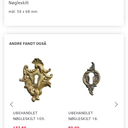
Nøgleskilt
mål: 59 x 68 mm
ANDRE FANDT OGSÅ
UBEHANDLET
UBEHANDLET
U
NØGLESKILT 105.
NØGLESKILT 16.
NØ
137,50
50,00
1