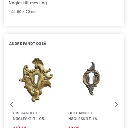
Nøgleskilt messing
mål: 60 x 70
mm
ANDRE FANDT OGSÅ
UBEHANDLET
UBEHANDLET
U
NØGLESKILT 105.
NØGLESKILT 16.
NØ
137,50
50,00
1