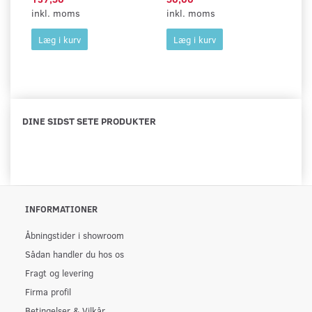
inkl. moms
inkl. moms
in
Læg i kurv
Læg i kurv
DINE SIDST SETE PRODUKTER
INFORMATIONER
Åbningstider i showroom
Sådan handler du hos os
Fragt og levering
Firma profil
Betingelser & Vilkår