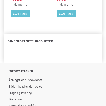
inkl. moms
inkl. moms
in
Læg i kurv
Læg i kurv
DINE SIDST SETE PRODUKTER
INFORMATIONER
Åbningstider i showroom
Sådan handler du hos os
Fragt og levering
Firma profil
Betingelser & Vilkår