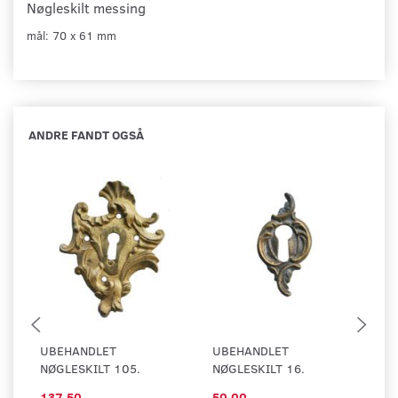
Nøgleskilt messing
mål: 70 x 61 mm
ANDRE FANDT OGSÅ
UBEHANDLET
UBEHANDLET
U
NØGLESKILT 105.
NØGLESKILT 16.
NØ
137,50
50,00
1