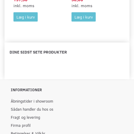
inkl. moms
inkl. moms
in
Læg i kurv
Læg i kurv
DINE SIDST SETE PRODUKTER
INFORMATIONER
Åbningstider i showroom
Sådan handler du hos os
Fragt og levering
Firma profil
Betingelser & Vilkår