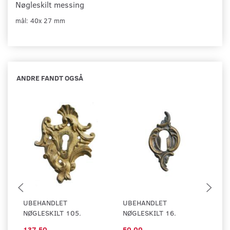
Nøgleskilt messing
mål: 40x 27 mm
ANDRE FANDT OGSÅ
UBEHANDLET
UBEHANDLET
U
NØGLESKILT 105.
NØGLESKILT 16.
NØ
137,50
50,00
1