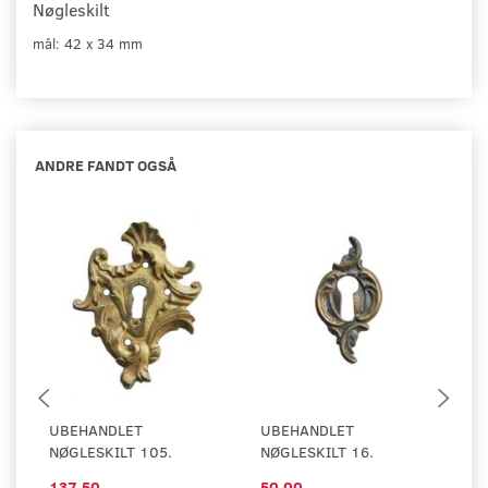
Nøgleskilt
mål: 42 x 34 mm
ANDRE FANDT OGSÅ
UBEHANDLET
UBEHANDLET
U
NØGLESKILT 105.
NØGLESKILT 16.
NØ
137,50
50,00
1