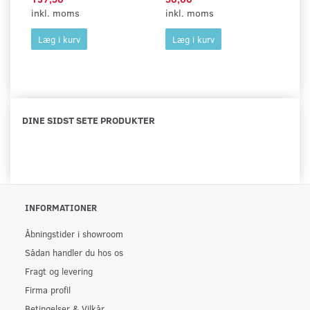
inkl. moms
inkl. moms
in
Læg i kurv
Læg i kurv
DINE SIDST SETE PRODUKTER
INFORMATIONER
Åbningstider i showroom
Sådan handler du hos os
Fragt og levering
Firma profil
Betingelser & Vilkår