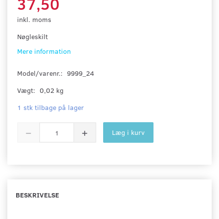
37,50
inkl. moms
Nøgleskilt
Mere information
Model/varenr.:
9999_24
Vægt:
0,02 kg
1 stk tilbage på lager
Læg i kurv
BESKRIVELSE