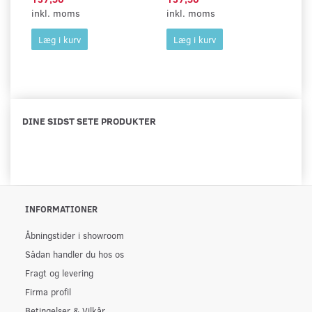
inkl. moms
inkl. moms
in
Læg i kurv
Læg i kurv
DINE SIDST SETE PRODUKTER
INFORMATIONER
Åbningstider i showroom
Sådan handler du hos os
Fragt og levering
Firma profil
Betingelser & Vilkår