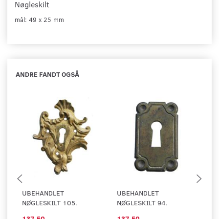
Nøgleskilt
mål: 49 x 25 mm
ANDRE FANDT OGSÅ
UBEHANDLET
UBEHANDLET
U
NØGLESKILT 105.
NØGLESKILT 94.
NØ
137,50
137,50
7