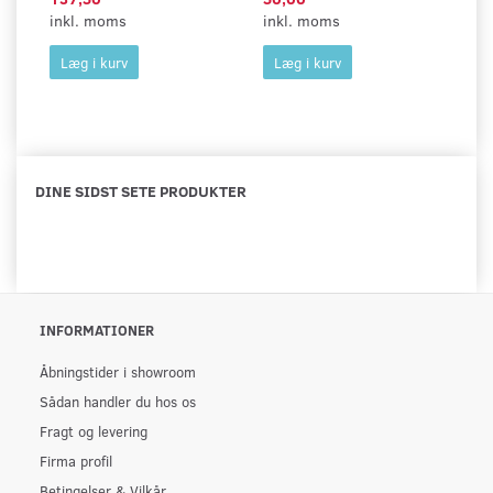
inkl. moms
inkl. moms
in
Læg i kurv
Læg i kurv
DINE SIDST SETE PRODUKTER
INFORMATIONER
Åbningstider i showroom
Sådan handler du hos os
Fragt og levering
Firma profil
Betingelser & Vilkår