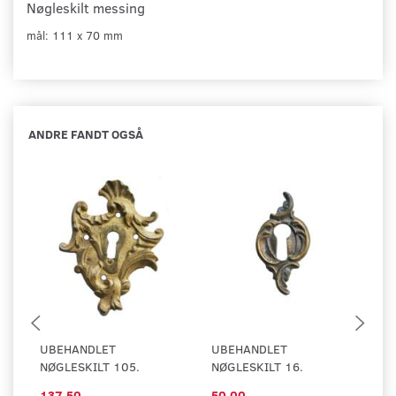
Nøgleskilt messing
mål: 111 x 70 mm
ANDRE FANDT OGSÅ
UBEHANDLET
UBEHANDLET
U
NØGLESKILT 105.
NØGLESKILT 16.
NØ
137,50
50,00
1