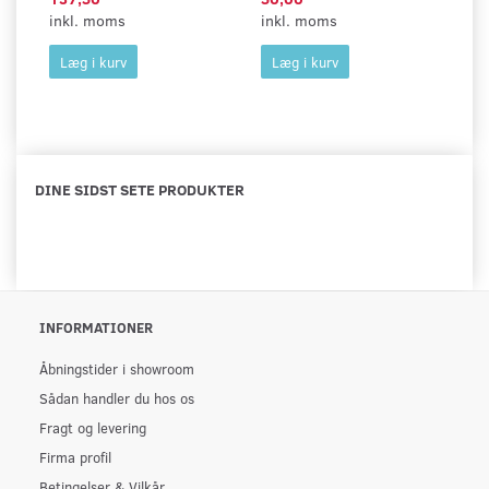
inkl. moms
inkl. moms
in
Læg i kurv
Læg i kurv
DINE SIDST SETE PRODUKTER
INFORMATIONER
Åbningstider i showroom
Sådan handler du hos os
Fragt og levering
Firma profil
Betingelser & Vilkår