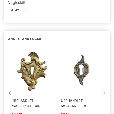
Nøgleskilt
mål: 42 x 34 mm
ANDRE FANDT OGSÅ
UBEHANDLET
UBEHANDLET
U
NØGLESKILT 105.
NØGLESKILT 16.
NØ
137,50
50,00
1