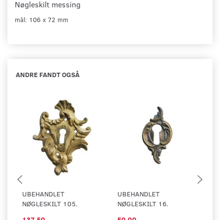
Nøgleskilt messing
mål: 106 x 72 mm
ANDRE FANDT OGSÅ
UBEHANDLET
UBEHANDLET
U
NØGLESKILT 105.
NØGLESKILT 16.
NØ
137,50
50,00
1