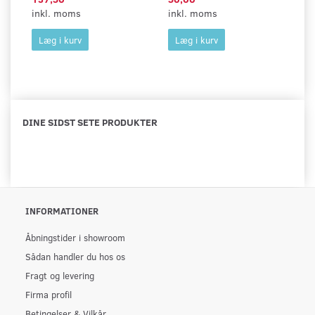
inkl. moms
inkl. moms
in
Læg i kurv
Læg i kurv
DINE SIDST SETE PRODUKTER
INFORMATIONER
Åbningstider i showroom
Sådan handler du hos os
Fragt og levering
Firma profil
Betingelser & Vilkår