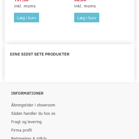
inkl. moms
inkl. moms
in
Læg i kurv
Læg i kurv
DINE SIDST SETE PRODUKTER
INFORMATIONER
Åbningstider i showroom
Sådan handler du hos os
Fragt og levering
Firma profil
Betingelser & Vilkår