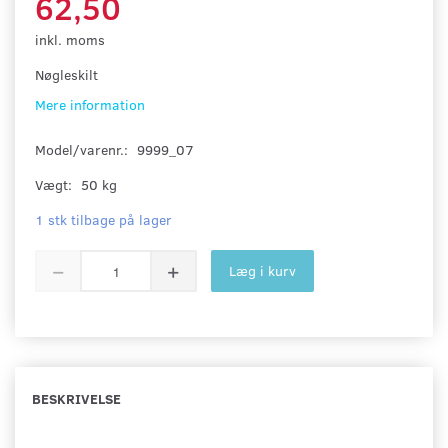
62,50
inkl. moms
Nøgleskilt
Mere information
Model/varenr.:
9999_07
Vægt:
50 kg
1 stk tilbage på lager
Læg i kurv
BESKRIVELSE