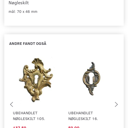
Nøgleskilt
mål: 70 x 46 mm
ANDRE FANDT OGSÅ
UBEHANDLET
UBEHANDLET
U
NØGLESKILT 105.
NØGLESKILT 16.
NØ
137,50
50,00
1