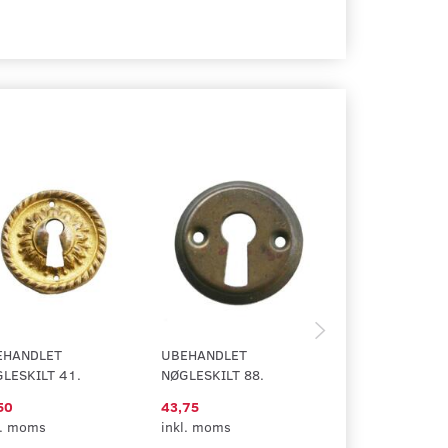
EHANDLET
UBEHANDLET
UBEHANDLET
LESKILT 41.
NØGLESKILT 88.
NØGLESKILT 36
50
43,75
87,50
l. moms
inkl. moms
inkl. moms