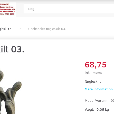
leskilte
Ubehandlet nøgleskilt 03.
lt 03.
68,75
inkl. moms
Nøgleskilt
Mere information
Model/varenr.:
9
Vægt:
0,05 kg