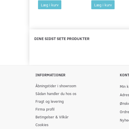
Læg i kurv
Læg i kurv
DINE SIDST SETE PRODUKTER
INFORMATIONER
KON
Åbningstider i showroom
Min k
Sådan handler du hos os
Adre
Fragt og levering
Ønske
Firma profil
Ordre
Betingelser & Vilkår
Nyhe
Cookies