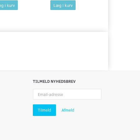
g i kurv
Læg i kurv
Læg i kurv
TILMELD NYHEDSBREV
Email-
adresse
Tilmeld
Afmeld