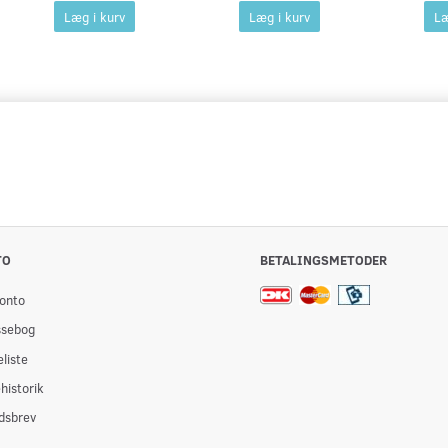
Læg i kurv
Læg i kurv
Læ
TO
BETALINGSMETODER
onto
ssebog
liste
historik
dsbrev