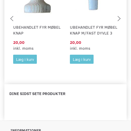
UBEHANDLET FYR MØBEL
UBEHANDLET FYR MØBEL
U
KNAP
KNAP M/FAST DYVLE 3
K
20,00
20,00
22
inkl. moms
inkl. moms
in
Læg i kurv
Læg i kurv
DINE SIDST SETE PRODUKTER
INFORMATIONER