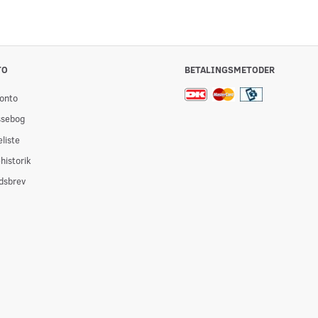
TO
BETALINGSMETODER
onto
ssebog
liste
historik
dsbrev