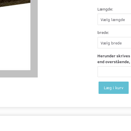
Længde:
brede:
Herunder skrives 
end overstående, 
Læg i kurv