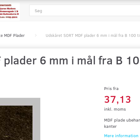
te MDF Plader
Udskåret SORT MDF plader 6 mm i mål fra B 100 t
lader 6 mm i mål fra B 100 
Pris fra
37,13
inkl. moms
MDF plade ubehand
kanter
Mere information