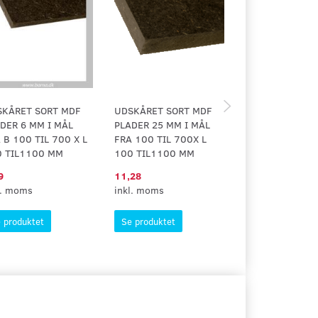
SKÅRET SORT MDF
UDSKÅRET SORT MDF
HELE SORT MDF
DER 6 MM I MÅL
PLADER 25 MM I MÅL
I FLERE TYKKE
 B 100 TIL 700 X L
FRA 100 TIL 700X L
0 TIL1100 MM
100 TIL1100 MM
9
11,28
460,48
l. moms
inkl. moms
inkl. moms
 produktet
Se produktet
Se produktet