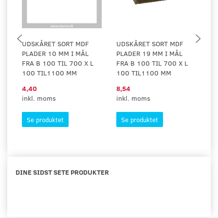
UDSKÅRET SORT MDF
UDSKÅRET SORT MDF
U
PLADER 10 MM I MÅL
PLADER 19 MM I MÅL
P
FRA B 100 TIL 700 X L
FRA B 100 TIL 700 X L
FR
100 TIL1100 MM
100 TIL1100 MM
8
4,40
8,54
1
inkl. moms
inkl. moms
in
Se produktet
Se produktet
DINE SIDST SETE PRODUKTER