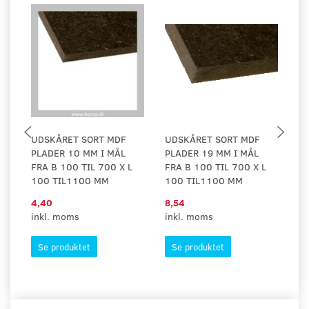
UDSKÅRET SORT MDF
UDSKÅRET SORT MDF
U
PLADER 10 MM I MÅL
PLADER 19 MM I MÅL
P
FRA B 100 TIL 700 X L
FRA B 100 TIL 700 X L
FR
100 TIL1100 MM
100 TIL1100 MM
8
4,40
8,54
1
inkl. moms
inkl. moms
in
Se produktet
Se produktet