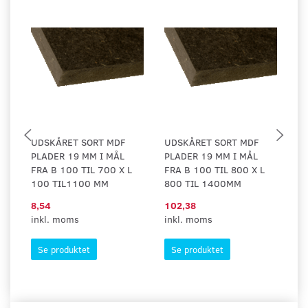
UDSKÅRET SORT MDF
UDSKÅRET SORT MDF
U
PLADER 19 MM I MÅL
PLADER 19 MM I MÅL
PL
FRA B 100 TIL 700 X L
FRA B 100 TIL 800 X L
B 
100 TIL1100 MM
800 TIL 1400MM
T
8,54
102,38
13
inkl. moms
inkl. moms
in
Se produktet
Se produktet