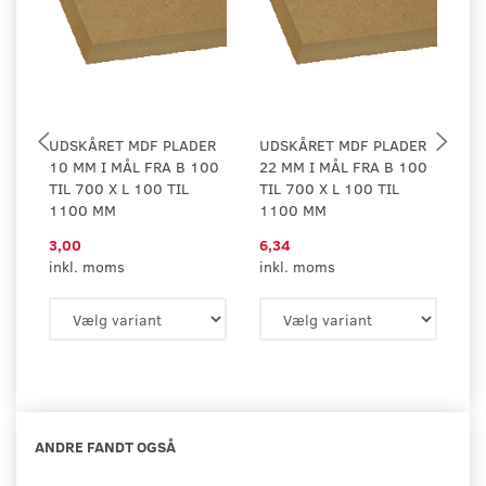
UDSKÅRET MDF PLADER
UDSKÅRET MDF PLADER
H
10 MM I MÅL FRA B 100
22 MM I MÅL FRA B 100
E
TIL 700 X L 100 TIL
TIL 700 X L 100 TIL
TI
1100 MM
1100 MM
1
3,00
6,34
0,
inkl. moms
inkl. moms
in
ANDRE FANDT OGSÅ