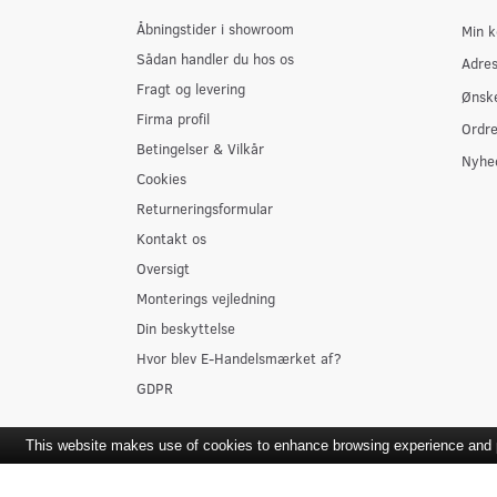
Åbningstider i showroom
Min k
Sådan handler du hos os
Adre
Fragt og levering
Ønske
Firma profil
Ordre
Betingelser & Vilkår
Nyhe
Cookies
Returneringsformular
Kontakt os
Oversigt
Monterings vejledning
Din beskyttelse
Hvor blev E-Handelsmærket af?
GDPR
This website makes use of cookies to enhance browsing experience and pr