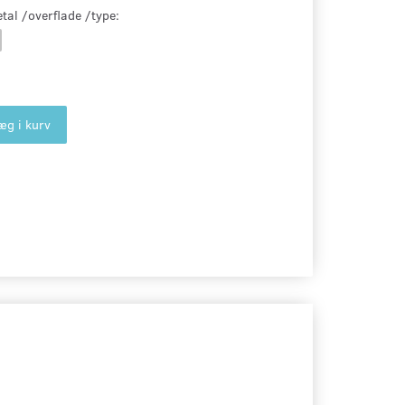
tal /overflade /type:
æg i kurv