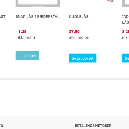
AST
SNAP LÅS I FJEDERSTÅL
KUGLELÅS
IN
LÅS
11,25
37,50
8,2
inkl. moms
inkl. moms
ink
Læg i kurv
Se produktet
Se
TO
BETALINGSMETODER