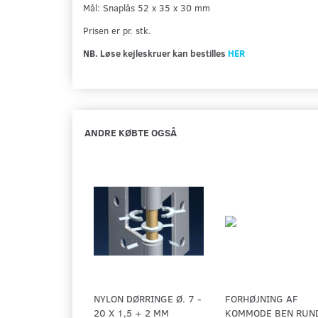
Mål: Snaplås 52 x 35 x 30 mm
Prisen er pr. stk.
NB. Løse kejleskruer kan bestilles
HER
ANDRE KØBTE OGSÅ
NYLON DØRRINGE Ø. 7 -
FORHØJNING AF
20 X 1,5 + 2 MM
KOMMODE BEN RUN