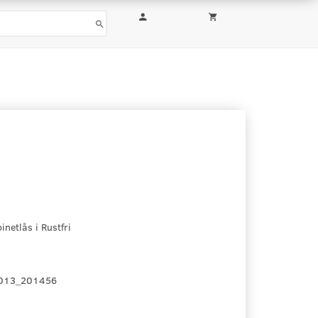
netlås i Rustfri
013_201456