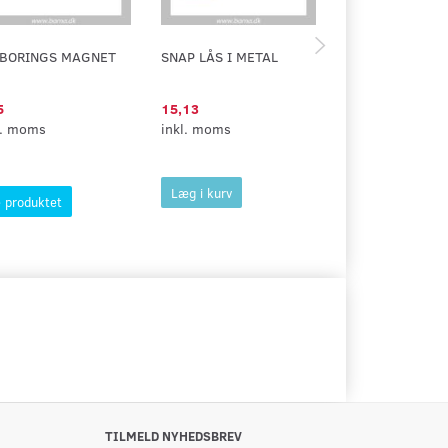
DBORINGS MAGNET
SNAP LÅS I METAL
SPÆNDEBESLAG
5
15,13
62,50
l. moms
inkl. moms
inkl. moms
Læg i kurv
Læg i kurv
 produktet
TILMELD NYHEDSBREV