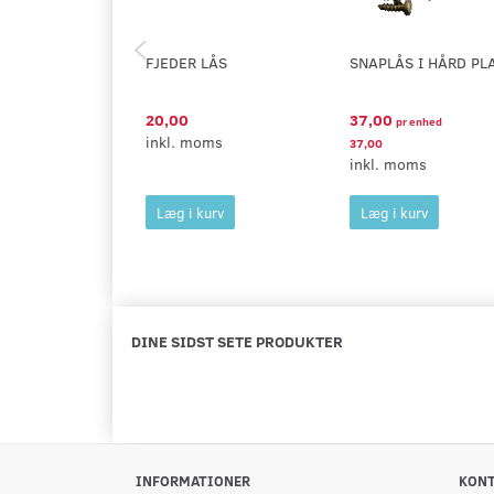
FJEDER LÅS
SNAPLÅS I HÅRD PL
20,00
37,00
pr
enhed
inkl. moms
37,00
inkl. moms
Læg i kurv
Læg i kurv
DINE SIDST SETE PRODUKTER
INFORMATIONER
KON