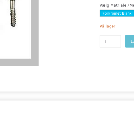
Vælg
Matriale /Me
Forkromet Blank
På lager
L