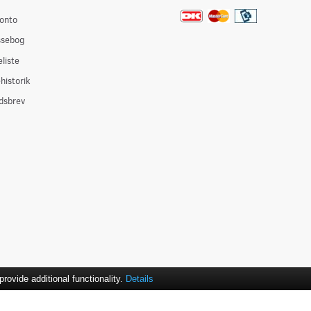
onto
ssebog
liste
historik
dsbrev
ovide additional functionality.
Details