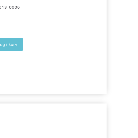
013_0006
æg i kurv