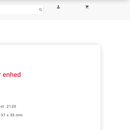
r
enhed
plast 2120
 37 x 35 mm