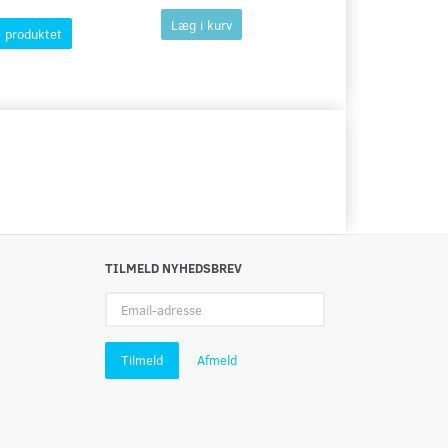
Læg i kurv
Læg i kurv
 produktet
TILMELD NYHEDSBREV
Email-
adresse
Tilmeld
Afmeld