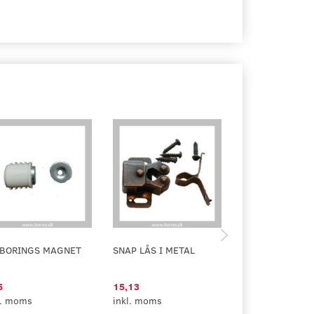
DBORINGS MAGNET
SNAP LÅS I METAL
SPÆNDEBESLAG
5
15,13
62,50
l. moms
inkl. moms
inkl. moms