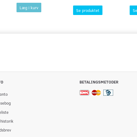
Læg i kurv
Se produktet
Se
TO
BETALINGSMETODER
onto
ssebog
liste
historik
dsbrev