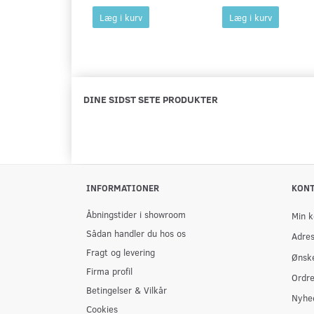
Læg i kurv
Læg i kurv
DINE SIDST SETE PRODUKTER
INFORMATIONER
KON
Åbningstider i showroom
Min k
Sådan handler du hos os
Adre
Fragt og levering
Ønske
Firma profil
Ordre
Betingelser & Vilkår
Nyhe
Cookies