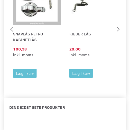
SNAPLÅS RETRO
FJEDER LÅS
SN
KABINETLÅS
100,38
20,00
3
inkl. moms
inkl. moms
37
in
Læg i kurv
Læg i kurv
DINE SIDST SETE PRODUKTER