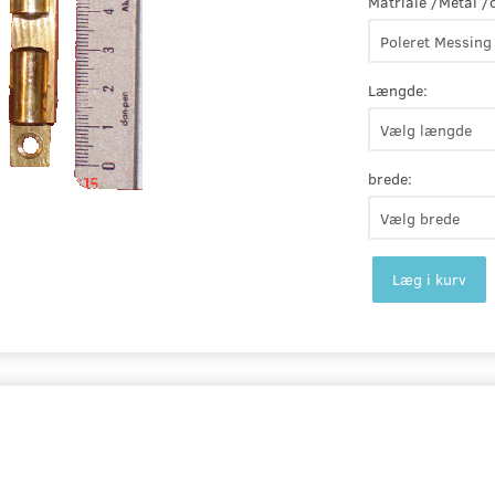
Matriale /Metal /
Længde:
brede:
Læg i kurv