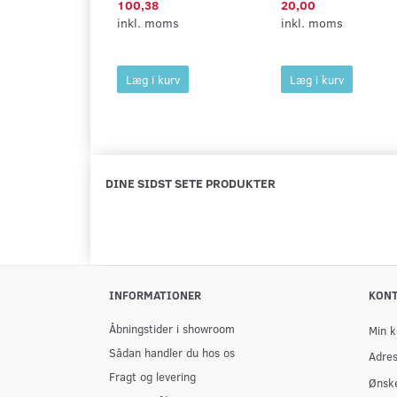
100,38
20,00
inkl. moms
inkl. moms
Læg i kurv
Læg i kurv
DINE SIDST SETE PRODUKTER
INFORMATIONER
KON
Åbningstider i showroom
Min k
Sådan handler du hos os
Adre
Fragt og levering
Ønske