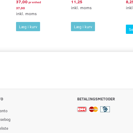
37,00
11,25
8,2
pr
enhed
inkl. moms
ink
37,00
inkl. moms
Læg i kurv
Læg i kurv
Se
TO
BETALINGSMETODER
onto
ssebog
liste