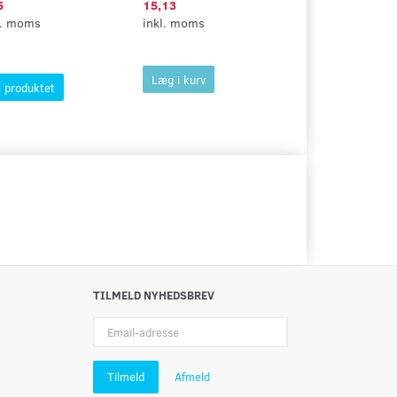
5
15,13
62,50
l. moms
inkl. moms
inkl. moms
Læg i kurv
Læg i kurv
 produktet
TILMELD NYHEDSBREV
Email-
adresse
Tilmeld
Afmeld