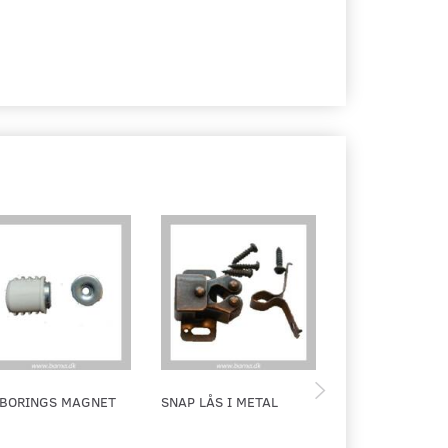
DBORINGS MAGNET
SNAP LÅS I METAL
SPÆNDEBESLAG