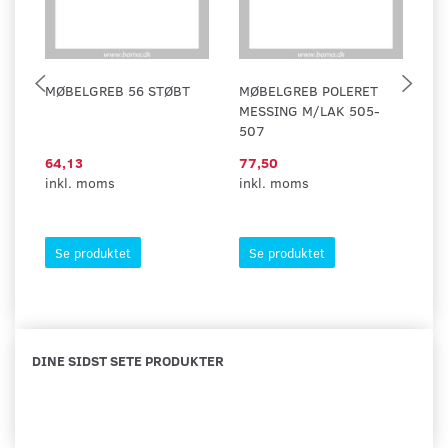
MØBELGREB 56 STØBT
MØBELGREB POLERET
M
MESSING M/LAK 505-
507
64,13
77,50
1
inkl. moms
inkl. moms
in
Se produktet
Se produktet
DINE SIDST SETE PRODUKTER