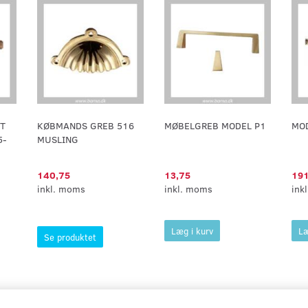
T
KØBMANDS GREB 516
MØBELGREB MODEL P1
MO
5-
MUSLING
140,75
13,75
191
inkl. moms
inkl. moms
ink
Læg i kurv
Læ
Se produktet