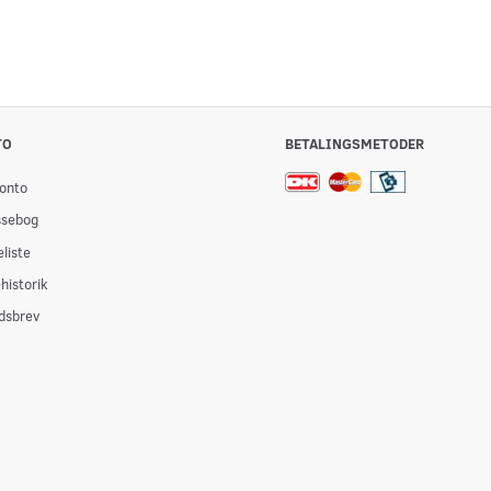
TO
BETALINGSMETODER
onto
ssebog
liste
historik
dsbrev