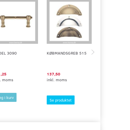
DEL 3090
KØBMANDSGREB 515
BØJLEGREB 48
SORT TRÆ
,25
137,50
105,75
l. moms
inkl. moms
inkl. moms
g i kurv
Se produktet
Se produktet