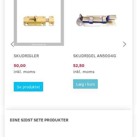
SKUDRIGLER
SKUDRIGEL AN5004G
S
50,00
52,50
37
inkl. moms
inkl. moms
in
Læg i kurv
Se produktet
DINE SIDST SETE PRODUKTER