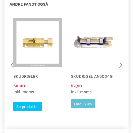
ANDRE FANDT OGSÅ
SKUDRIGLER
SKUDRIGEL AN5004G
S
50,00
52,50
37
inkl. moms
inkl. moms
in
Læg i kurv
Se produktet