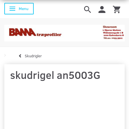
Menu
Skifte navigation
Skudrigler
skudrigel an5003G