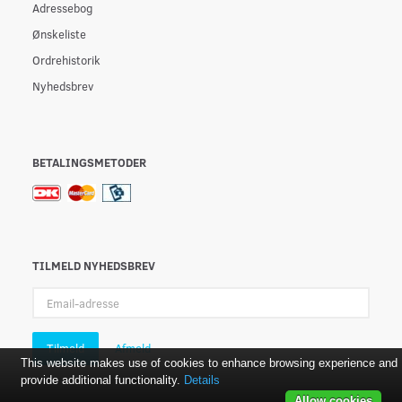
Adressebog
Ønskeliste
Ordrehistorik
Nyhedsbrev
BETALINGSMETODER
TILMELD NYHEDSBREV
Email-
adresse
Tilmeld
Afmeld
This website makes use of cookies to enhance browsing experience and
provide additional functionality.
Details
Allow cookies