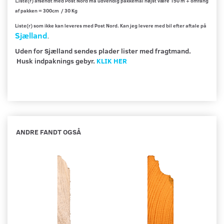
iste(r) afsendt med Post Nord må udvendig pakkemål højst være 150 m + omfang
af pakken = 300cm / 30 Kg
Liste(r) som ikke kan leveres med Post Nord. Kan jeg levere med bil efter aftale på
Sjælland
.
Uden for Sjælland sendes plader lister med fragtmand.
Husk indpaknings gebyr.
KLIK HER
ANDRE FANDT OGSÅ