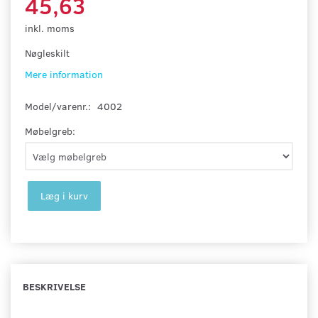
45,63
inkl. moms
Nøgleskilt
Mere information
Model/varenr.:
4002
Møbelgreb:
Læg i kurv
BESKRIVELSE