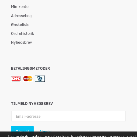
Min konto
Adressebog
Ønskeliste
Ordrehistorik
Nyhedsbrev
BETALINGSMETODER
TILMELD NYHEDSBREV
Email-
adresse
Tilmeld
Afmeld
This website makes use of cookies to enhance browsing experience and