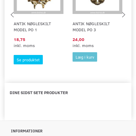
ANTIK NØGLESKILT
ANTIK NØGLESKILT
A
MODEL PO 1
MODEL PO 3
M
18,75
24,00
3
inkl. moms
inkl. moms
in
Læg i kurv
Se produktet
DINE SIDST SETE PRODUKTER
INFORMATIONER