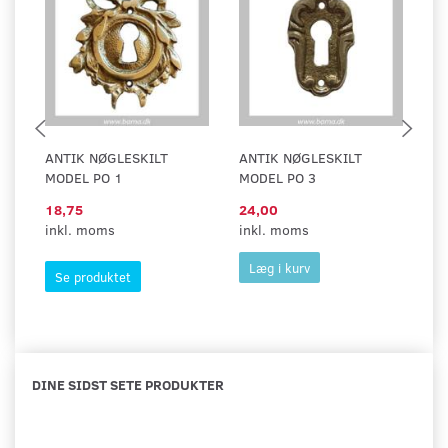
ANTIK NØGLESKILT
ANTIK NØGLESKILT
A
MODEL PO 1
MODEL PO 3
M
18,75
24,00
3
inkl. moms
inkl. moms
in
Læg i kurv
Se produktet
DINE SIDST SETE PRODUKTER