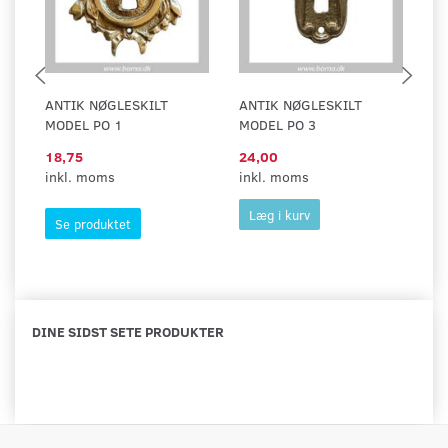
ANTIK NØGLESKILT
ANTIK NØGLESKILT
A
MODEL PO 1
MODEL PO 3
M
18,75
24,00
3
inkl. moms
inkl. moms
in
Læg i kurv
Se produktet
DINE SIDST SETE PRODUKTER