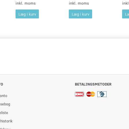
inkl. moms
inkl. moms
ink
Læg i kurv
Læg i kurv
Læ
TO
BETALINGSMETODER
onto
ssebog
liste
historik