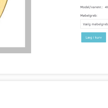
Model/varenr.:
4
Møbelgreb:
Læg i kurv