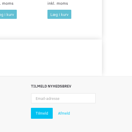
l. moms
inkl. moms
inkl. moms
g i kurv
Læg i kurv
Læg i kurv
TILMELD NYHEDSBREV
Email-
adresse
Tilmeld
Afmeld