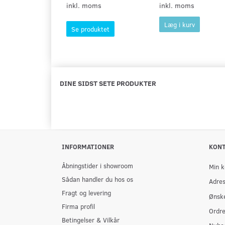
inkl. moms
inkl. moms
Læg i kurv
Se produktet
DINE SIDST SETE PRODUKTER
INFORMATIONER
KON
Åbningstider i showroom
Min k
Sådan handler du hos os
Adre
Fragt og levering
Ønske
Firma profil
Ordre
Betingelser & Vilkår