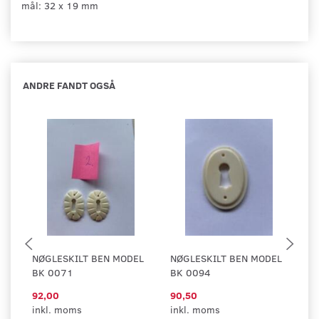
mål: 32 x 19 mm
ANDRE FANDT OGSÅ
NØGLESKILT BEN MODEL
NØGLESKILT BEN MODEL
N
BK 0071
BK 0094
B
92,00
90,50
9
inkl. moms
inkl. moms
in