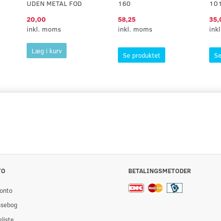
UDEN METAL FOD
160
10
20,00
58,25
35,
inkl. moms
inkl. moms
ink
Læg i kurv
Se produktet
Se
TO
BETALINGSMETODER
onto
ssebog
liste