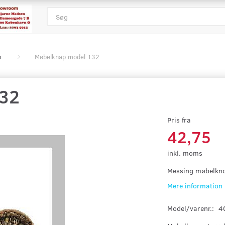
p
Møbelknap model 132
132
Pris fra
42,75
inkl. moms
Messing møbelkno
Mere information
Model/varenr.:
4