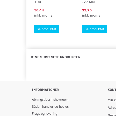
100
-27 MM
56,44
32,75
inkl. moms
inkl. moms
Se produktet
Se produktet
DINE SIDST SETE PRODUKTER
INFORMATIONER
KON
Åbningstider i showroom
Min k
Sådan handler du hos os
Adre
Fragt og levering
Ønske