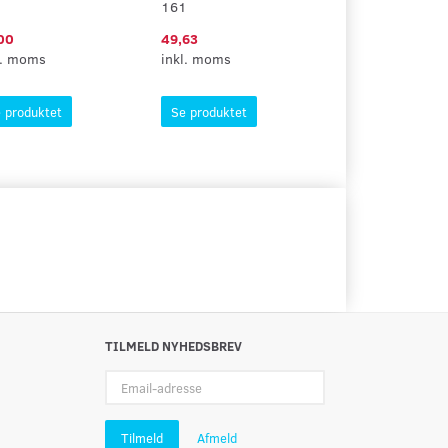
1
161
105
00
49,63
53,44
l. moms
inkl. moms
inkl. moms
 produktet
Se produktet
Se produktet
TILMELD NYHEDSBREV
Email-
adresse
Tilmeld
Afmeld