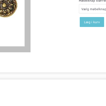
Møbelknap størrel
Læg i kurv