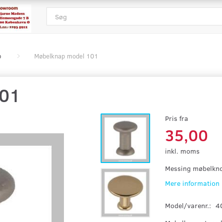
p
Møbelknap model 101
101
Pris fra
35,00
inkl. moms
Messing møbelkno
Mere information
Model/varenr.:
4