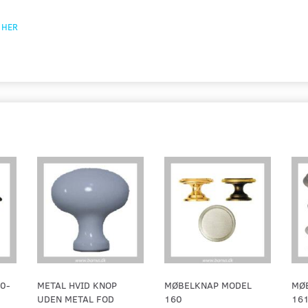
m
HER
0-
METAL HVID KNOP
MØBELKNAP MODEL
MØ
UDEN METAL FOD
160
16