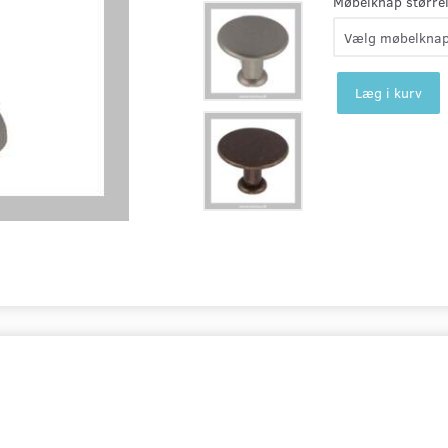
Møbelknap størrel
Læg i kurv