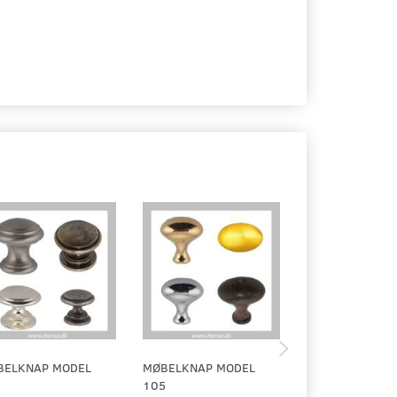
BELKNAP MODEL
MØBELKNAP MODEL
MØBELKNAP G
1
105