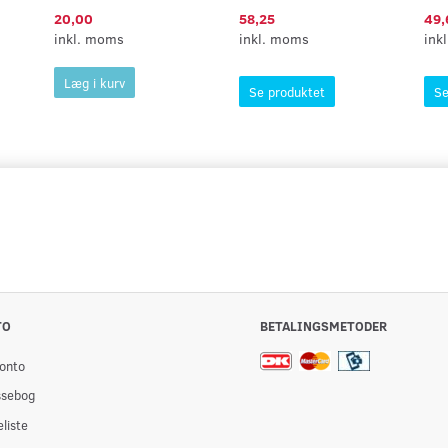
20,00
58,25
49,
inkl. moms
inkl. moms
ink
Læg i kurv
Se produktet
Se
TO
BETALINGSMETODER
onto
ssebog
liste