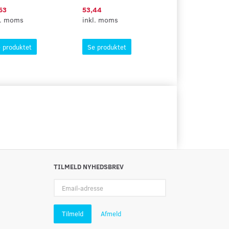
63
53,44
15,50
l. moms
inkl. moms
inkl. moms
Læg i kurv
 produktet
Se produktet
TILMELD NYHEDSBREV
Email-
adresse
Tilmeld
Afmeld