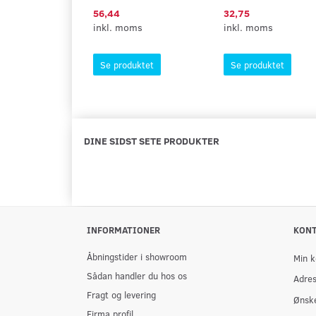
56,44
32,75
inkl. moms
inkl. moms
Se produktet
Se produktet
DINE SIDST SETE PRODUKTER
INFORMATIONER
KON
Åbningstider i showroom
Min k
Sådan handler du hos os
Adre
Fragt og levering
Ønske
Firma profil