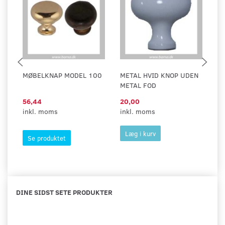
MØBELKNAP MODEL 100
METAL HVID KNOP UDEN
M
METAL FOD
56,44
20,00
58
inkl. moms
inkl. moms
in
Læg i kurv
Se produktet
DINE SIDST SETE PRODUKTER