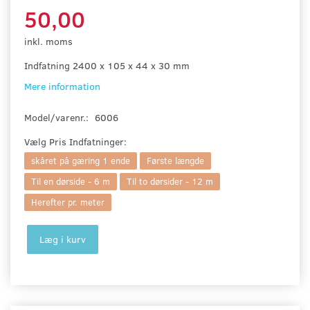
50,00
inkl. moms
Indfatning 2400 x 105 x 44 x 30 mm
Mere information
Model/varenr.:
6006
Vælg
Pris Indfatninger:
skåret på gæring 1 ende
Første længde
Til en dørside - 6 m
Til to dørsider - 12 m
Herefter pr. meter
Læg i kurv