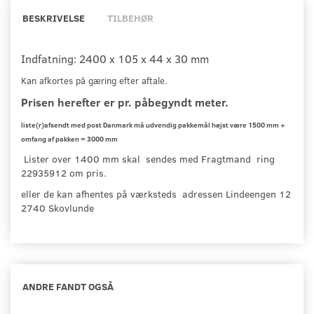
BESKRIVELSE
TILBEHØR
Indfatning: 2400 x 105 x 44 x 30 mm
Kan afkortes på gæring efter aftale.
Prisen herefter er pr. påbegyndt meter.
liste(r)afsendt med post Danmark må udvendig pakkemål højst være 1500 mm +
omfang af pakken = 3000 mm
Lister over 1400 mm skal sendes med Fragtmand ring
22935912 om pris.
eller de kan afhentes på værksteds adressen Lindeengen 12
2740 Skovlunde
ANDRE FANDT OGSÅ