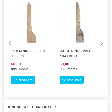
INDFATNING - PROFIL
INDFATNING - PROFIL
IN
105+21
104+RG21
D
50,00
50,00
5
inkl. moms
inkl. moms
in
Se produktet
Se produktet
DINE SIDST SETE PRODUKTER