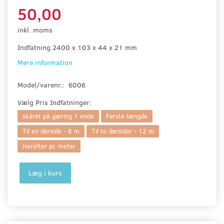
50,00
inkl. moms
Indfatning 2400 x 103 x 44 x 21 mm
Mere information
Model/varenr.:
6006
Vælg
Pris Indfatninger:
skåret på gæring 1 ende
Første længde
Til en dørside - 6 m
Til to dørsider - 12 m
Herefter pr. meter
Læg i kurv