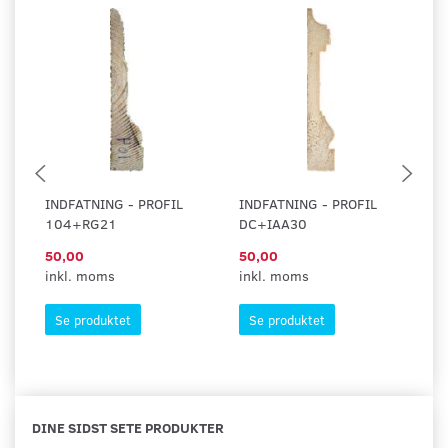
INDFATNING - PROFIL
INDFATNING - PROFIL
IN
104+RG21
DC+IAA30
5
50,00
50,00
5
inkl. moms
inkl. moms
in
Se produktet
Se produktet
DINE SIDST SETE PRODUKTER