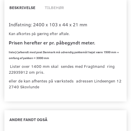
BESKRIVELSE
TILBEHØR
Indfatning: 2400 x 103 x 44 x 21 mm
Kan afkortes på gæring efter aftale.
Prisen herefter er pr. påbegyndt meter.
liste(r)afsendt med post Danmark må udvendig pakkemål højst være 1500 mm +
omfang af pakken = 3000 mm
Lister over 1400 mm skal sendes med Fragtmand ring
22935912 om pris.
eller de kan afhentes på værksteds adressen Lindeengen 12
2740 Skovlunde
ANDRE FANDT OGSÅ