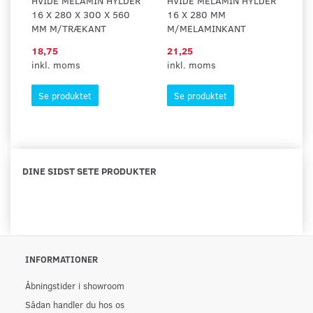
HVIDE MELAMIN HYLDER
HVIDE MELAMIN HYLDER
H
16 X 280 X 300 X 560
16 X 280 MM
2
MM M/TRÆKANT
M/MELAMINKANT
18,75
21,25
1
inkl. moms
inkl. moms
in
Se produktet
Se produktet
DINE SIDST SETE PRODUKTER
INFORMATIONER
Åbningstider i showroom
Sådan handler du hos os