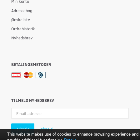
Min konto
Adressebog
Ønskeliste
Ordrehistorik
Nyhedsbrev
BETALINGSMETODER
TILMELD NYHEDSBREV
Email-
adresse
Tilmeld
Afmeld
This website makes use of cookies to enhance browsing experience and