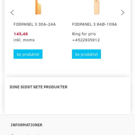
FODPANEL 3 30A-24A
FODPANEL 3 84Ø-109A
F
145,48
Ring for pris
1
inkl. moms
+4522935912
in
Se produktet
Se produktet
DINE SIDST SETE PRODUKTER
INFORMATIONER