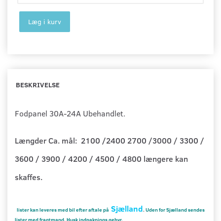
Læg i kurv
BESKRIVELSE
Fodpanel 30A-24A Ubehandlet.
Længder Ca. mål: 2100 /2400 2700 /3000 / 3300 /
3600 / 3900 / 4200 / 4500 / 4800 længere kan
skaffes.
Sjælland
lister kan leveres med bil efter aftale på
.
Uden for Sjælland sendes
lister med fragtmand. Husk indpaknings gebyr.