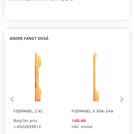
ANDRE FANDT OGSÅ
FODPANEL 2 92
FODPANEL 3 30A-24A
F
Ring for pris
145,48
Ri
+4522935912
inkl. moms
+