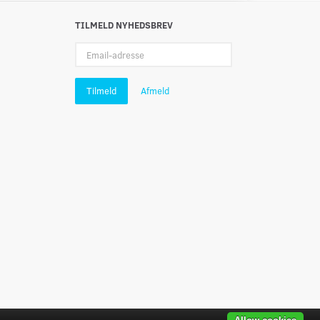
TILMELD NYHEDSBREV
Email-
adresse
Tilmeld
Afmeld