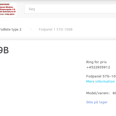
Fodliste type 2
Fodpanel 1 57G-109B
9B
Ring for pris
+4522935912
Fodpanel 57G-1
Mere information
Model/varenr.:
6
Ikke på lager