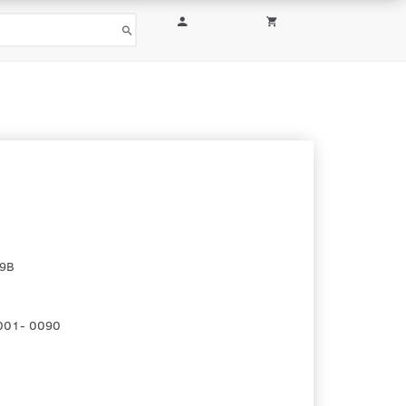
09B
001- 0090