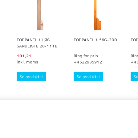
FODPANEL 1 LØS
FODPANEL 1 56G-30D
FOD
SANDLISTE 28-111B
101,21
Ring for pris
Rin
inkl. moms
+4522935912
+4
Se produktet
Se produktet
Se