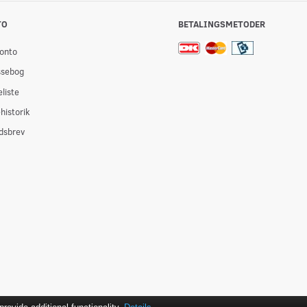
TO
BETALINGSMETODER
onto
ssebog
liste
historik
dsbrev