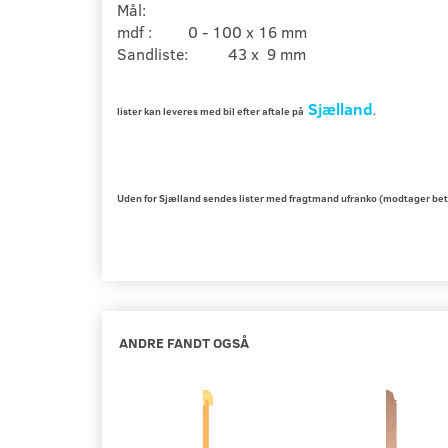
Mål:
mdf : 0 - 100 x 16 mm
Sandliste: 43 x 9 mm
Sjælland
lister kan leveres med bil efter aftale på
.
Uden for Sjælland sendes lister med fragtmand ufranko (modtager bet
ANDRE FANDT OGSÅ