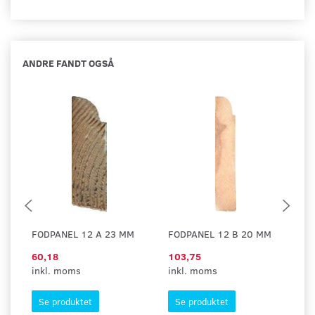
ANDRE FANDT OGSÅ
FODPANEL 12 A 23 MM
FODPANEL 12 B 20 MM
F
60,18
103,75
4
inkl. moms
inkl. moms
in
Se produktet
Se produktet