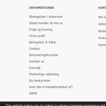
INFORMATIONER
KON
Åbningstider i showroom
Min k
Sådan handler du hos os
Adre
Fragt og levering
Ønske
Firma profil
Ordre
Betingelser & Vilkår
Nyhe
Cookies
Returneringsformular
Kontakt os
Oversigt
Monterings vejledning
Din beskyttelse
Hvor blev E-Handelsmærket af?
GDPR
This website makes use of cookies to enhance browsing experience and pr