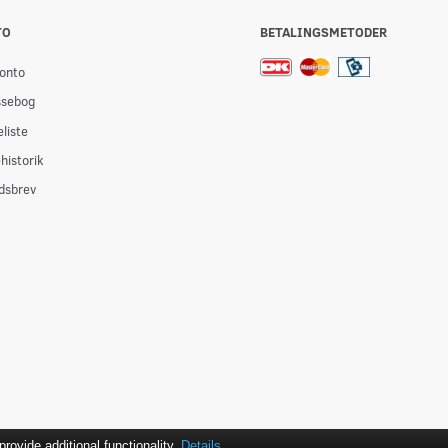
TO
BETALINGSMETODER
onto
ssebog
liste
historik
dsbrev
ovide additional functionality.
Details