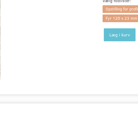
Vælg
fodlister:
Opstilling for profi
Fyr 120 x 23 mm
Læg i kurv